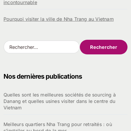
incontournable
Pourquoi visiter la ville de Nha Trang au Vietnam
R
e
c
h
e
Nos dernières publications
r
c
h
Quelles sont les meilleures sociétés de sourcing à
e
Danang et quelles usines visiter dans le centre du
r
Vietnam
:
Meilleurs quartiers Nha Trang pour retraités : où
s’installer au bord de la mer