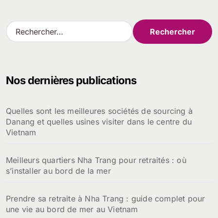
R
e
c
h
e
Nos dernières publications
r
c
h
Quelles sont les meilleures sociétés de sourcing à
e
Danang et quelles usines visiter dans le centre du
r
Vietnam
:
Meilleurs quartiers Nha Trang pour retraités : où
s’installer au bord de la mer
Prendre sa retraite à Nha Trang : guide complet pour
une vie au bord de mer au Vietnam