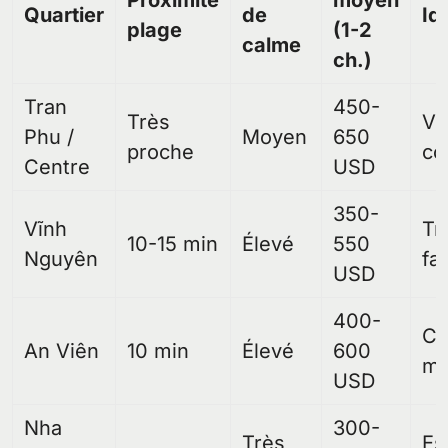
Quartier
de
Id
plage
(1-2
calme
ch.)
Tran
450-
Très
Vi
Phu /
Moyen
650
proche
co
Centre
USD
350-
Vĩnh
Tr
10-15 min
Élevé
550
Nguyên
fa
USD
400-
Co
An Viên
10 min
Élevé
600
mo
USD
Nha
300-
Très
Es