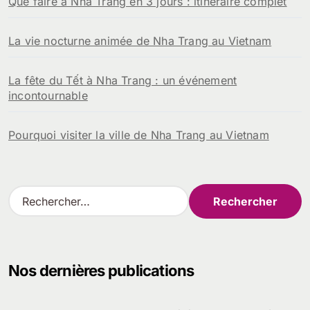
Que faire à Nha Trang en 3 jours : itinéraire complet
La vie nocturne animée de Nha Trang au Vietnam
La fête du Tết à Nha Trang : un événement
incontournable
Pourquoi visiter la ville de Nha Trang au Vietnam
R
e
c
h
e
Nos dernières publications
r
c
h