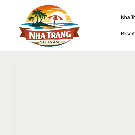
Passer
au
contenu
Nha T
Resort