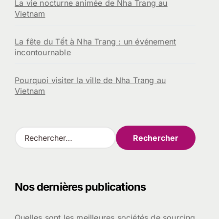
La vie nocturne animée de Nha Trang au
Vietnam
La fête du Tết à Nha Trang : un événement
incontournable
Pourquoi visiter la ville de Nha Trang au
Vietnam
R
e
c
h
e
Nos dernières publications
r
c
h
Quelles sont les meilleures sociétés de sourcing
e