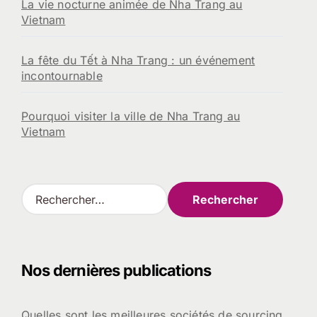
La vie nocturne animée de Nha Trang au
Vietnam
La fête du Tết à Nha Trang : un événement
incontournable
Pourquoi visiter la ville de Nha Trang au
Vietnam
R
e
c
h
e
Nos dernières publications
r
c
h
Quelles sont les meilleures sociétés de sourcing
e