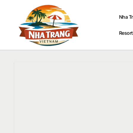
Passer
au
contenu
Nha T
Resort