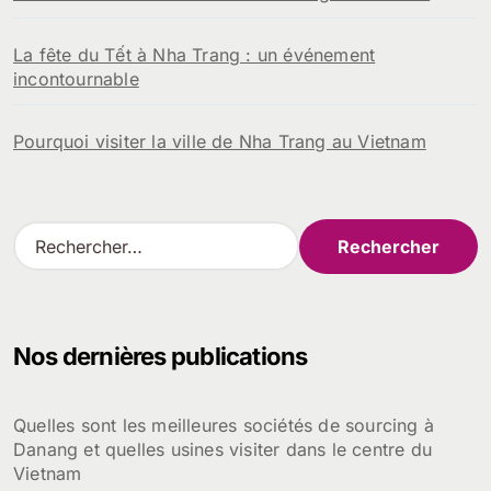
La fête du Tết à Nha Trang : un événement
incontournable
Pourquoi visiter la ville de Nha Trang au Vietnam
R
e
c
h
e
Nos dernières publications
r
c
h
Quelles sont les meilleures sociétés de sourcing à
e
Danang et quelles usines visiter dans le centre du
r
Vietnam