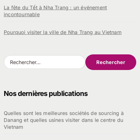
La fête du Tết à Nha Trang : un événement
incontournable
Pourquoi visiter la ville de Nha Trang au Vietnam
R
e
c
h
e
Nos dernières publications
r
c
h
Quelles sont les meilleures sociétés de sourcing à
e
Danang et quelles usines visiter dans le centre du
r
Vietnam
: