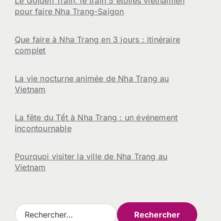
Le Golden Train, le train 5 étoiles vietnamien
pour faire Nha Trang-Saigon
Que faire à Nha Trang en 3 jours : itinéraire
complet
La vie nocturne animée de Nha Trang au
Vietnam
La fête du Tết à Nha Trang : un événement
incontournable
Pourquoi visiter la ville de Nha Trang au
Vietnam
R
e