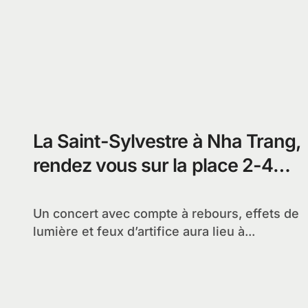
La Saint-Sylvestre à Nha Trang,
rendez vous sur la place 2-4
pour le concert et le feu
d’artifice
Un concert avec compte à rebours, effets de
lumière et feux d’artifice aura lieu à...