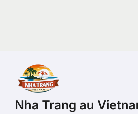
Nha Trang au Vietn
Guide pour découvrir la ville ou s'y expatrier