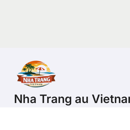
Nha Trang au Vietn
Guide pour découvrir la ville ou s'y expatrier