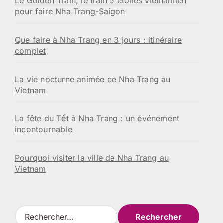
Le Golden Train, le train 5 étoiles vietnamien
pour faire Nha Trang-Saigon
Que faire à Nha Trang en 3 jours : itinéraire
complet
La vie nocturne animée de Nha Trang au
Vietnam
La fête du Tết à Nha Trang : un événement
incontournable
Pourquoi visiter la ville de Nha Trang au
Vietnam
R
e