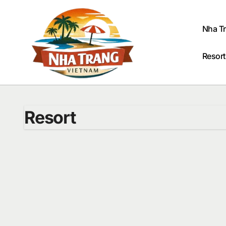
Passer
au
contenu
Nha T
Resort
Resort