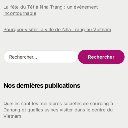
La fête du Tết à Nha Trang : un événement
incontournable
Pourquoi visiter la ville de Nha Trang au Vietnam
R
e
c
h
e
Nos dernières publications
r
c
h
Quelles sont les meilleures sociétés de sourcing à
e
Danang et quelles usines visiter dans le centre du
r
Vietnam
: