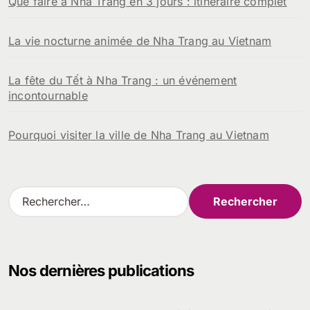
Que faire à Nha Trang en 3 jours : itinéraire complet
La vie nocturne animée de Nha Trang au Vietnam
La fête du Tết à Nha Trang : un événement
incontournable
Pourquoi visiter la ville de Nha Trang au Vietnam
R
e
c
h
e
Nos dernières publications
r
c
h