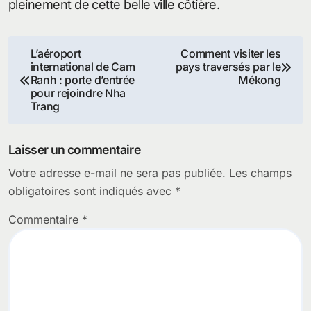
pleinement de cette belle ville côtière.
Navigation
L’aéroport
Comment visiter les
international de Cam
pays traversés par le
de
Ranh : porte d’entrée
Mékong
pour rejoindre Nha
l’article
Trang
Laisser un commentaire
Votre adresse e-mail ne sera pas publiée.
Les champs
obligatoires sont indiqués avec
*
Commentaire
*