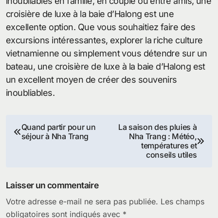
inoubliables en famille, en couple ou entre amis, une
croisière de luxe à la baie d’Halong est une
excellente option. Que vous souhaitiez faire des
excursions intéressantes, explorer la riche culture
vietnamienne ou simplement vous détendre sur un
bateau, une croisière de luxe à la baie d’Halong est
un excellent moyen de créer des souvenirs
inoubliables.
Navigation
Quand partir pour un
La saison des pluies à
séjour à Nha Trang
Nha Trang : Météo,
de
températures et
conseils utiles
l’article
Laisser un commentaire
Votre adresse e-mail ne sera pas publiée.
Les champs
obligatoires sont indiqués avec
*