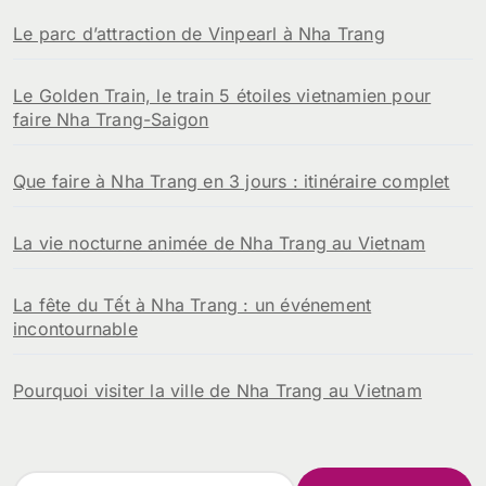
Le parc d’attraction de Vinpearl à Nha Trang
Le Golden Train, le train 5 étoiles vietnamien pour
faire Nha Trang-Saigon
Que faire à Nha Trang en 3 jours : itinéraire complet
La vie nocturne animée de Nha Trang au Vietnam
La fête du Tết à Nha Trang : un événement
incontournable
Pourquoi visiter la ville de Nha Trang au Vietnam
R