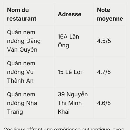
Nom du
Note
Adresse
restaurant
moyenne
Quán nem
16A Lãn
nướng Đặng
4.5/5
Ông
Văn Quyên
Quán nem
nướng Vũ
15 Lê Lợi
4.7/5
Thành An
Quán nem
39 Nguyễn
nướng Nhã
Thị Minh
4.6/5
Trang
Khai
Ces lieux offrent une expérience authentique, avec