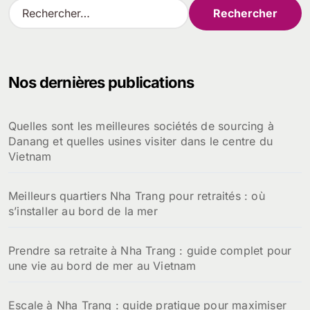
R
e
c
h
e
Nos dernières publications
r
c
h
Quelles sont les meilleures sociétés de sourcing à
e
Danang et quelles usines visiter dans le centre du
r
Vietnam
:
Meilleurs quartiers Nha Trang pour retraités : où
s’installer au bord de la mer
Prendre sa retraite à Nha Trang : guide complet pour
une vie au bord de mer au Vietnam
Escale à Nha Trang : guide pratique pour maximiser