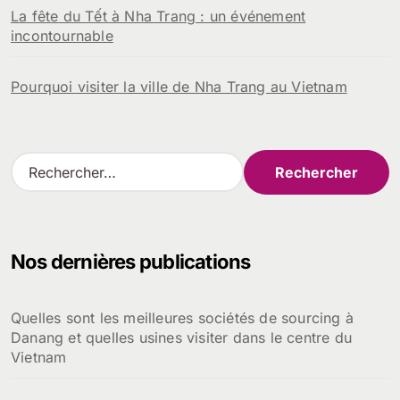
La fête du Tết à Nha Trang : un événement
incontournable
Pourquoi visiter la ville de Nha Trang au Vietnam
R
e
c
h
e
Nos dernières publications
r
c
h
Quelles sont les meilleures sociétés de sourcing à
e
Danang et quelles usines visiter dans le centre du
r
Vietnam
: