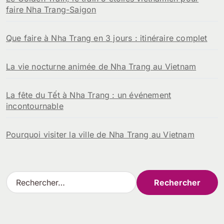
faire Nha Trang-Saigon
Que faire à Nha Trang en 3 jours : itinéraire complet
La vie nocturne animée de Nha Trang au Vietnam
La fête du Tết à Nha Trang : un événement
incontournable
Pourquoi visiter la ville de Nha Trang au Vietnam
R
e
c
h
e