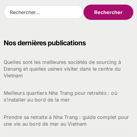
R
e
c
h
e
Nos dernières publications
r
c
h
Quelles sont les meilleures sociétés de sourcing à
e
Danang et quelles usines visiter dans le centre du
r
Vietnam
:
Meilleurs quartiers Nha Trang pour retraités : où
s’installer au bord de la mer
Prendre sa retraite à Nha Trang : guide complet pour
une vie au bord de mer au Vietnam