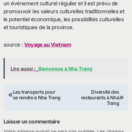
un événement culturel régulier et il est prévu de
promouvoir les valeurs culturelles traditionnelles et
le potentiel économique, les possibilités culturelles
et touristiques de la province.
source :
Voyage au Vietnam
Lire aussi :
Bienvenue à Nha Trang
Navigation
Les transports pour
Diversité des
se rendre à Nha Trang
restaurants à Nha
de
Trang
l’article
Laisser un commentaire
Votre adresse e-mail ne sera pas publiée.
Les champs