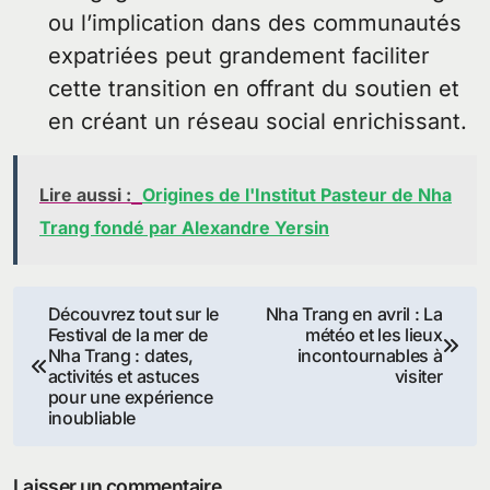
ou l’implication dans des communautés
expatriées peut grandement faciliter
cette transition en offrant du soutien et
en créant un réseau social enrichissant.
Lire aussi :
Origines de l'Institut Pasteur de Nha
Trang fondé par Alexandre Yersin
Navigation
Découvrez tout sur le
Nha Trang en avril : La
Festival de la mer de
météo et les lieux
de
Nha Trang : dates,
incontournables à
activités et astuces
visiter
l’article
pour une expérience
inoubliable
Laisser un commentaire