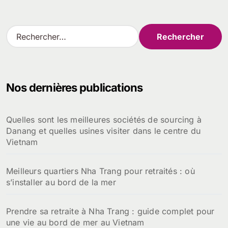
R
e
c
h
e
Nos dernières publications
r
c
h
Quelles sont les meilleures sociétés de sourcing à
e
Danang et quelles usines visiter dans le centre du
r
Vietnam
:
Meilleurs quartiers Nha Trang pour retraités : où
s’installer au bord de la mer
Prendre sa retraite à Nha Trang : guide complet pour
une vie au bord de mer au Vietnam