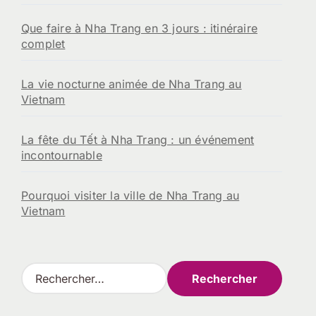
Que faire à Nha Trang en 3 jours : itinéraire
complet
La vie nocturne animée de Nha Trang au
Vietnam
La fête du Tết à Nha Trang : un événement
incontournable
Pourquoi visiter la ville de Nha Trang au
Vietnam
R
e
c